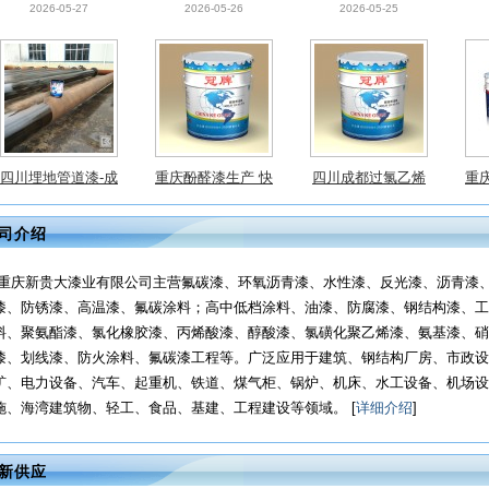
道防腐漆
霉耐候
四川埋地管道漆-成
重庆酚醛漆生产 快
四川成都过氯乙烯
重
都埋地管道油漆-管
干漆膜坚硬
漆-涂料订购 防潮防
化
2026-05-27
2026-05-26
2026-05-25
道防腐漆
霉耐候
司介绍
重庆新贵大漆业有限公司主营氟碳漆、环氧沥青漆、水性漆、反光漆、沥青漆
漆、防锈漆、高温漆、氟碳涂料；高中低档涂料、油漆、防腐漆、钢结构漆、工
料、聚氨酯漆、氯化橡胶漆、丙烯酸漆、醇酸漆、氯磺化聚乙烯漆、氨基漆、硝
漆、划线漆、防火涂料、氟碳漆工程等。广泛应用于建筑、钢结构厂房、市政设
矿、电力设备、汽车、起重机、铁道、煤气柜、锅炉、机床、水工设备、机场设
施、海湾建筑物、轻工、食品、基建、工程建设等领域。 [
详细介绍
]
新供应