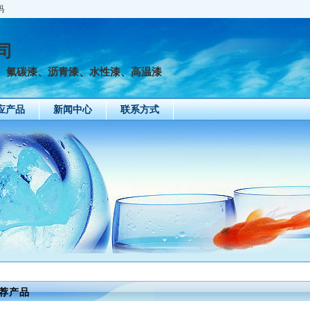
码
司
、氟碳漆、沥青漆、水性漆、高温漆
应产品
新闻中心
联系方式
四川埋地管道漆-成
重庆酚醛漆生产 快
四川成都过氯乙烯
重
荐产品
都埋地管道油漆-管
干漆膜坚硬
漆-涂料订购 防潮防
化
2026-05-27
2026-05-26
2026-05-25