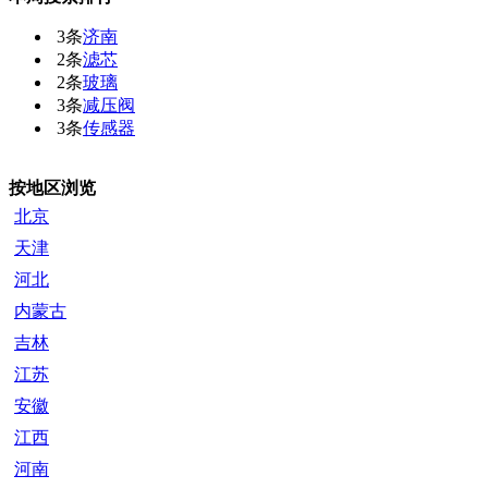
3条
济南
2条
滤芯
2条
玻璃
3条
减压阀
3条
传感器
按地区浏览
北京
天津
河北
内蒙古
吉林
江苏
安徽
江西
河南