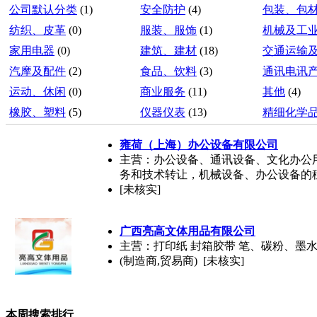
公司默认分类
(1)
安全防护
(4)
包装、包
纺织、皮革
(0)
服装、服饰
(1)
机械及工
家用电器
(0)
建筑、建材
(18)
交通运输
汽摩及配件
(2)
食品、饮料
(3)
通讯电讯
运动、休闲
(0)
商业服务
(11)
其他
(4)
橡胶、塑料
(5)
仪器仪表
(13)
精细化学
雍荷（上海）办公设备有限公司
主营：办公设备、通讯设备、文化办公
务和技术转让，机械设备、办公设备的
[未核实]
广西亮高文体用品有限公司
主营：打印纸 封箱胶带 笔、碳粉、墨
(制造商,贸易商) [未核实]
本周搜索排行