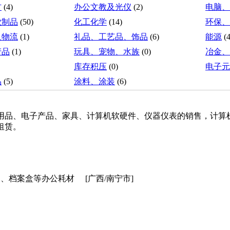
材
(4)
办公文教及光仪
(2)
电脑、
业制品
(50)
化工化学
(14)
环保、
及物流
(1)
礼品、工艺品、饰品
(6)
能源
(4
产品
(1)
玩具、宠物、水族
(0)
冶金、
库存积压
(0)
电子元
品
(5)
涂料、涂装
(6)
用品、电子产品、家具、计算机软硬件、仪器仪表的销售，计算
租赁。
水、档案盒等办公耗材
[广西/南宁市]