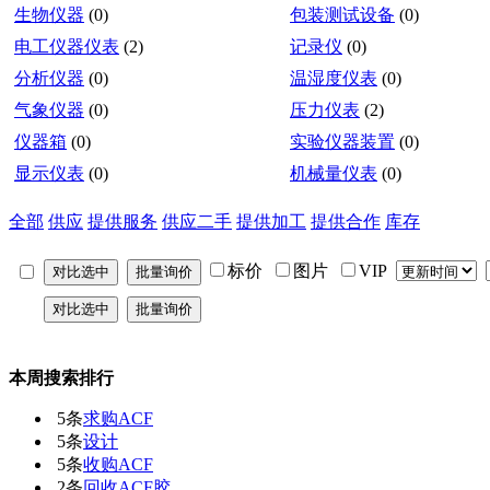
生物仪器
(0)
包装测试设备
(0)
电工仪器仪表
(2)
记录仪
(0)
分析仪器
(0)
温湿度仪表
(0)
气象仪器
(0)
压力仪表
(2)
仪器箱
(0)
实验仪器装置
(0)
显示仪表
(0)
机械量仪表
(0)
全部
供应
提供服务
供应二手
提供加工
提供合作
库存
标价
图片
VIP
本周搜索排行
5条
求购ACF
5条
设计
5条
收购ACF
2条
回收ACF胶