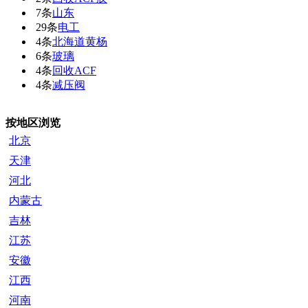
7条
山东
29条
电工
4条
北海道黄杨
6条
玻璃
4条
回收ACF
4条
减压阀
按地区浏览
北京
天津
河北
内蒙古
吉林
江苏
安徽
江西
河南