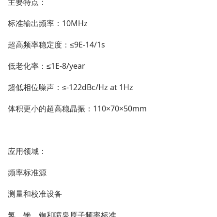
主要特点：
标准输出频率：
10MHz
超高频率稳定度：
≤9E-14/1s
低老化率：
≤1E-8/year
超低相位噪声：
≤-122dBc/Hz at 1Hz
体积更小的超高稳晶振：
110×70×50mm
应用领域：
频率标准源
测量和校准设备
氢、铯、铷和喷泉原子频率标准